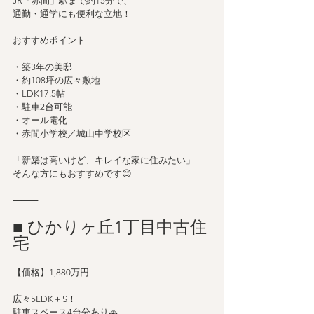
JR「赤間」駅まで約15分で、
通勤・通学にも便利な立地！
おすすめポイント
・築3年の美邸
・約108坪の広々敷地
・LDK17.5帖
・駐車2台可能
・オール電化
・赤間小学校／城山中学校区
「新築は高いけど、キレイな家に住みたい」
そんな方にもおすすめです😊
⸻
■ ひかりヶ丘1丁目中古住
宅
【価格】1,880万円
広々5LDK＋S！
駐車スペース4台分あり🚗