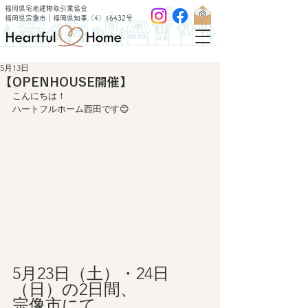
福岡県宅地建物取引業協会
福岡県宗像市｜福岡県知事（4）16432号
5月13日
【OPENHOUSE開催】
こんにちは！　
ハートフルホーム西田です😊
5月23日（土）・24日
（日）の2日間、
宗像市にて