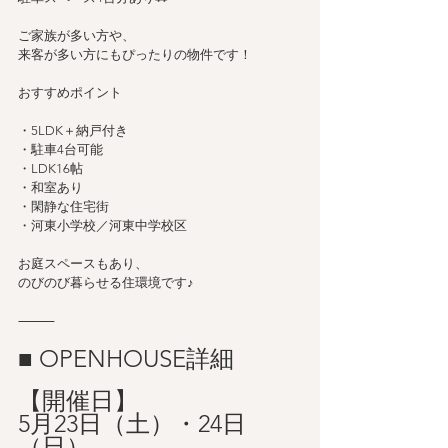
ご家族が多い方や、
来客が多い方にもぴったりの物件です！
おすすめポイント
・5LDK＋納戸付き
・駐車4台可能
・LDK16帖
・和室あり
・閑静な住宅街
・河東小学校／河東中学校区
お庭スペースもあり、
のびのび暮らせる住環境です♪
⸻
■ OPENHOUSE詳細
【開催日】
5月23日（土）・24日
（日）