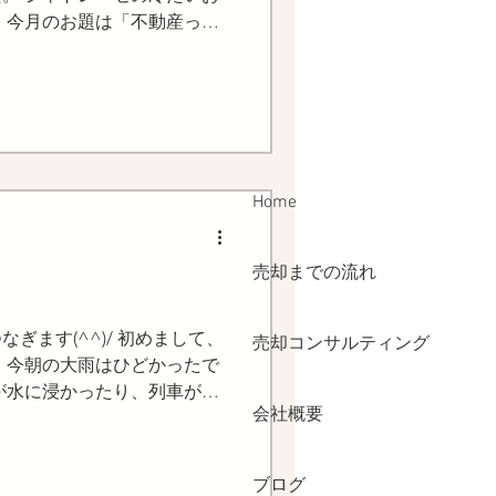
 今月のお題は「不動産って
」 まずは、売却したくても
れは一番の悩みどころだと思
Home
売却までの流れ
ぎます(^^)/ 初めまして、
売却コンサルティング
 今朝の大雨はひどかったで
が水に浸かったり、列車が運
会社概要
。 我が家の庭も、滝の様に
した。...
ブログ