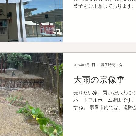
菓子もご用意しております。
どうやったら売却できるの？
どうやったら良いのか？こ
います。...
2024年7月1日
読了時間: 1分
大雨の宗像☂
売りたい家、買いたい人につな
ハートフルホーム野田です。
すね。 宗像市内では、道路
休したり、大変な状態でした
水が流れてきて、不安になりま