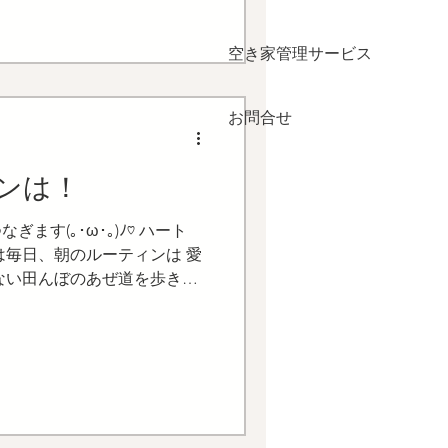
空き家管理サービス
お問合せ
ンは！
ます(｡･ω･｡)ﾉ♡ ハート
は毎日、朝のルーティンは 愛
ない田んぼのあぜ道を歩きま
。 お日様が山からのぞくのを